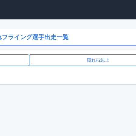
れフライング選手出走一覧
隠れF2以上